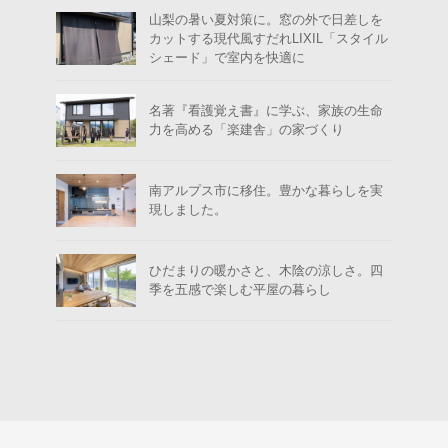
山梨の暑い夏対策に。窓の外で日差しを
カットする現代風すだれLIXIL「スタイル
シェード」で室内を快適に
名著『看護覚え書』に学ぶ、家族の生命
力を高める「楽建舎」の家づくり
南アルプス市に移住。豊かな暮らしを実
現しました。
ひだまりの暖かさと、木陰の涼しさ。四
季を五感で楽しむ平屋の暮らし