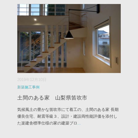
2019年12月10日
新築施工事例
土間のある家 山梨県笛吹市
気候風土の豊かな笛吹市にて着工の、土間のある家 長期
優良住宅、耐震等級３、設計・建設両性能評価を添付し
た楽建舎標準仕様の家の建築ブロ
...