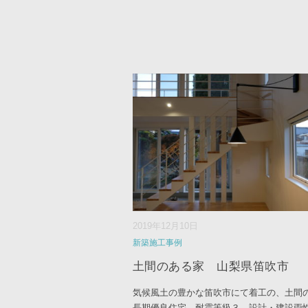
2019年12月10日
新築施工事例
土間のある家 山梨県笛吹市
気候風土の豊かな笛吹市にて着工の、土間
長期優良住宅、耐震等級３、設計・建設両