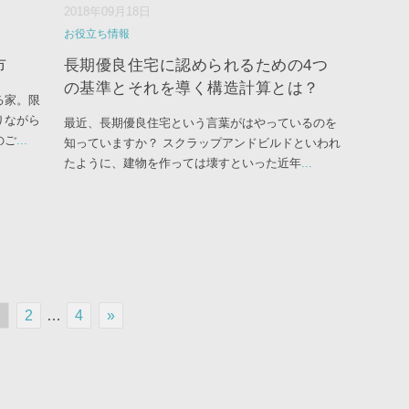
2018年09月18日
お役立ち情報
市
長期優良住宅に認められるための4つ
の基準とそれを導く構造計算とは？
る家。限
りながら
最近、長期優良住宅という言葉がはやっているのを
のご
...
知っていますか？ スクラップアンドビルドといわれ
たように、建物を作っては壊すといった近年
...
1
2
…
4
»