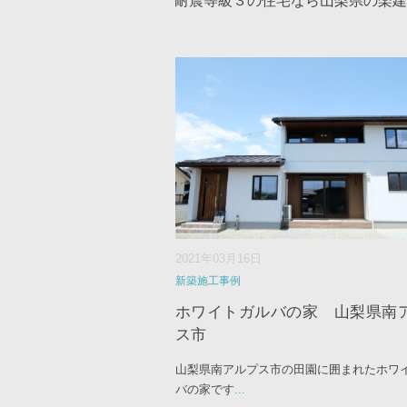
耐震等級３の住宅なら山梨県の楽建
2021年03月16日
新築施工事例
ホワイトガルバの家 山梨県南
ス市
山梨県南アルプス市の田園に囲まれたホワ
バの家です
...