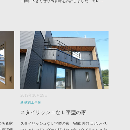
て南に大きくせり出す軒を設計しました。ガレ
...
2019年10月15日
新築施工事例
スタイリッシュなＬ字型の家
のある家
スタイリッシュなＬ字型の家 完成 外観はガルバリ
性能評価
ウムとレッドシダーを張り分けたスタイリッシュな