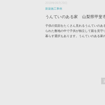
2018年09月29日
新築施工事例
うんていのある家 山梨県甲斐
子供の笑顔をたくさん見れるうんていのあ
られた敷地の中で子供が独立して親を見守
暮らす選択もあります。うんていのある家