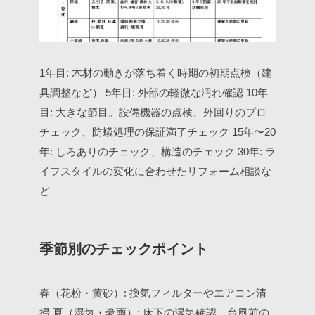
1年目: 木材の動きが落ち着く時期の初期点検（建
具調整など）
5年目: 外部の軽微な汚れ確認
10年
目: 大きな節目。設備機器の点検、外回りのプロ
チェック、防蟻処理の保証満了チェック
15年〜20
年: しろありのチェック、構造のチェック
30年: ラ
イフスタイルの変化に合わせたリフォーム相談な
ど
季節別のチェックポイント
春（花粉・黄砂）: 換気フィルターやエアコン清
掃
夏（湿気・豪雨）: 床下の湿気確認、台風前の