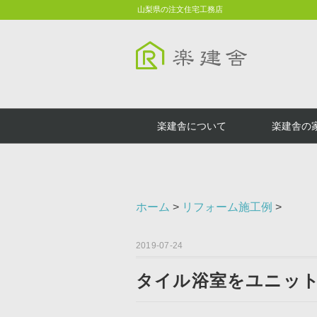
山梨県の注文住宅工務店
楽建舎について
楽建舎の
ホーム
>
リフォーム施工例
>
2019-07-24
タイル浴室をユニッ