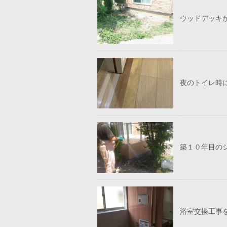
ウッドデッキ
夜のトイレ時
築１０年目の
浴室交換工事