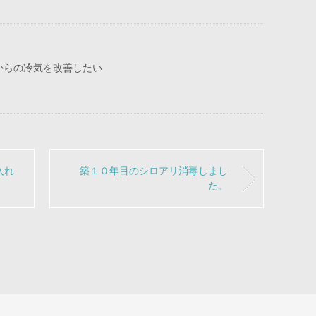
からの冷気を改善したい
入れ
築１０年目のシロアリ消毒しまし
た。