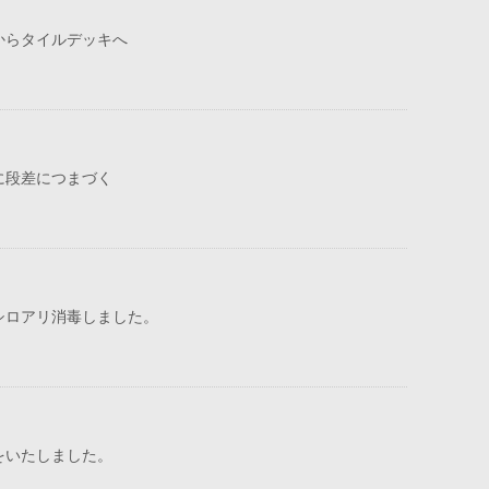
からタイルデッキへ
に段差につまづく
シロアリ消毒しました。
をいたしました。