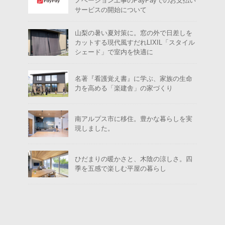
ノベーション工事のPayPayでのお支払い
サービスの開始について
山梨の暑い夏対策に。窓の外で日差しを
カットする現代風すだれLIXIL「スタイル
シェード」で室内を快適に
名著『看護覚え書』に学ぶ、家族の生命
力を高める「楽建舎」の家づくり
南アルプス市に移住。豊かな暮らしを実
現しました。
ひだまりの暖かさと、木陰の涼しさ。四
季を五感で楽しむ平屋の暮らし