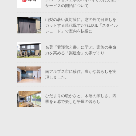
サービスの開始について
山梨の暑い夏対策に。窓の外で日差しを
カットする現代風すだれLIXIL「スタイル
シェード」で室内を快適に
名著『看護覚え書』に学ぶ、家族の生命
力を高める「楽建舎」の家づくり
南アルプス市に移住。豊かな暮らしを実
現しました。
ひだまりの暖かさと、木陰の涼しさ。四
季を五感で楽しむ平屋の暮らし