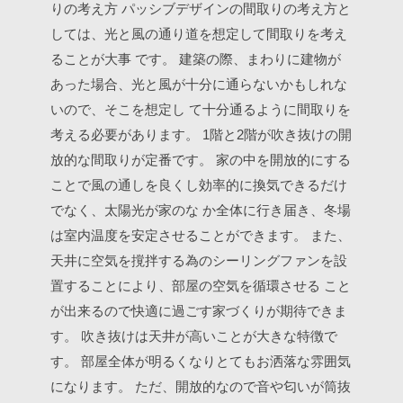
りの考え方
パッシブデザインの間取りの考え方と
しては、光と風の通り道を想定して間取りを考え
ることが大事
です。
建築の際、まわりに建物が
あった場合、光と風が十分に通らないかもしれな
いので、そこを想定し
て十分通るように間取りを
考える必要があります。
1階と2階が吹き抜けの開
放的な間取りが定番です。
家の中を開放的にする
ことで風の通しを良くし効率的に換気できるだけ
でなく、太陽光が家のな
か全体に行き届き、冬場
は室内温度を安定させることができます。
また、
天井に空気を撹拌する為のシーリングファンを設
置することにより、部屋の空気を循環させる
こと
が出来るので快適に過ごす家づくりが期待できま
す。
吹き抜けは天井が高いことが大きな特徴で
す。
部屋全体が明るくなりとてもお洒落な雰囲気
になります。
ただ、開放的なので音や匂いが筒抜