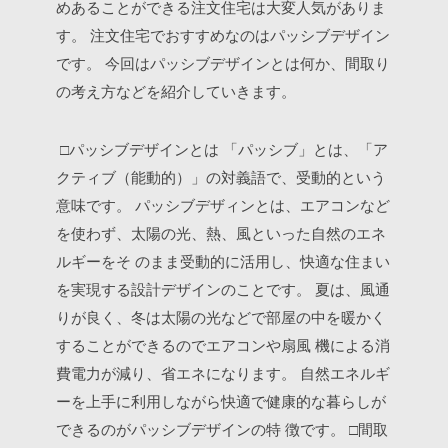
めあることができる注文住宅は大変人気がありま
す。
注文住宅でおすすめなのはパッシブデザイン
です。
今回はパッシブデザインとは何か、間取り
の考え方などを紹介していきます。
□パッシブデザインとは
「パッシブ」とは、「ア
クティブ（能動的）」の対義語で、受動的という
意味です。
パッシブデザィンとは、エアコンなど
を使わず、太陽の光、熱、風といった自然のエネ
ルギーをそ
のまま受動的に活用し、快適な住まい
を実現する設計デザインのことです。
夏は、風通
りが良く、冬は太陽の光などで部屋の中を暖かく
することができるのでエアコンや扇風
機による消
費電力が減り、省エネになります。
自然エネルギ
ーを上手に利用しながら快適で健康的な暮らしが
できるのがパッシブデザインの特
徴です。
□間取