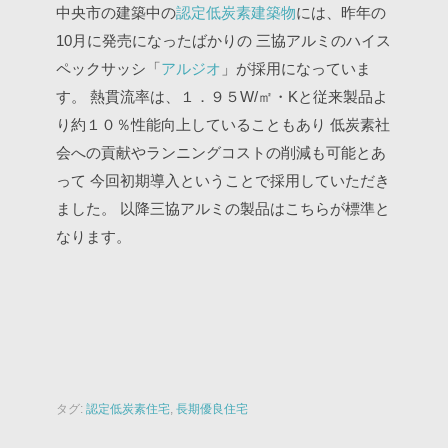
中央市の建築中の
認定低炭素建築物
には、昨年の
10月に発売になったばかりの
三協アルミのハイス
ペックサッシ「
アルジオ
」が採用になっていま
す。
熱貫流率は、１．９５W/㎡・Kと従来製品よ
り約１０％性能向上していることもあり
低炭素社
会への貢献やランニングコストの削減も可能とあ
って
今回初期導入ということで採用していただき
ました。
以降三協アルミの製品はこちらが標準と
なります。
タグ:
認定低炭素住宅
,
長期優良住宅