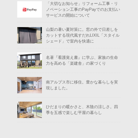
「大切なお知らせ」リフォーム工事・リ
ノベーション工事のPayPayでのお支払い
サービスの開始について
山梨の暑い夏対策に。窓の外で日差しを
カットする現代風すだれLIXIL「スタイル
シェード」で室内を快適に
名著『看護覚え書』に学ぶ、家族の生命
力を高める「楽建舎」の家づくり
南アルプス市に移住。豊かな暮らしを実
現しました。
ひだまりの暖かさと、木陰の涼しさ。四
季を五感で楽しむ平屋の暮らし