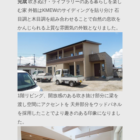
完成
吹きぬけ・ライブラリーのある暮らしを楽し
む家
外観はKMEWのサイディングを貼り分け
石
目調と木目調を組み合わせることで自然の息吹を
かんじられる上質な雰囲気の外観となりました。
1階リビング、開放感のある吹き抜け部分に梁を
渡し空間にアクセントを
天井部分をウッドパネル
を採用したことでより趣きのある印象になりまし
た。