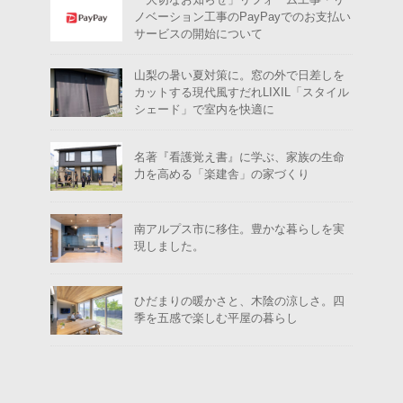
ノベーション工事のPayPayでのお支払い
サービスの開始について
山梨の暑い夏対策に。窓の外で日差しを
カットする現代風すだれLIXIL「スタイル
シェード」で室内を快適に
名著『看護覚え書』に学ぶ、家族の生命
力を高める「楽建舎」の家づくり
南アルプス市に移住。豊かな暮らしを実
現しました。
ひだまりの暖かさと、木陰の涼しさ。四
季を五感で楽しむ平屋の暮らし