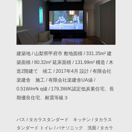
建築地 / 山梨県甲府市
敷地面積 / 331.35m²
建
築面積 / 80.32m²
延床面積 / 131.99m²
構造 / 木
造2階建て 竣工 / 2017年4月
設計 / 有限会社
楽建舎 施工 / 有限会社楽建舎UA値 /
0.51W/m²k
q値 / 179.3W/K認定低炭素住宅、長
期優良住宅、耐震等級３
バス / タカラスタンダード キッチン / タカラス
タンダード
トイレ / パナソニック 洗面 / タカラ