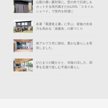
山梨の暑い夏対策に。窓の外で日差しを
カットする現代風すだれLIXIL「スタイル
シェード」で室内を快適に
名著『看護覚え書』に学ぶ、家族の生命
力を高める「楽建舎」の家づくり
南アルプス市に移住。豊かな暮らしを実
現しました。
ひだまりの暖かさと、木陰の涼しさ。四
季を五感で楽しむ平屋の暮らし